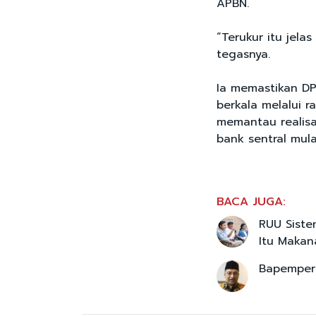
APBN.
“Terukur itu jela
tegasnya.
Ia memastikan DP
berkala melalui r
memantau realisa
bank sentral mula
BACA JUGA:
RUU Siste
Itu Makan
Bapemperd