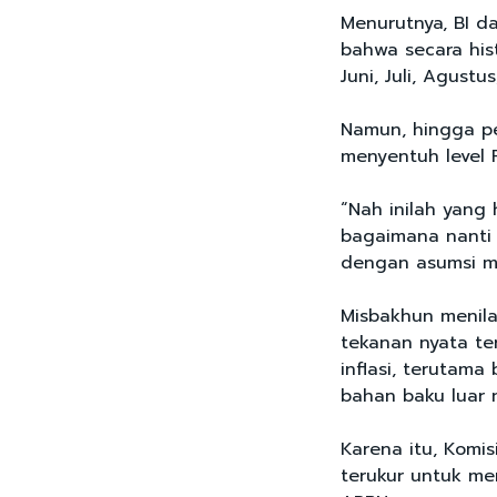
Menurutnya, BI d
bahwa secara his
Juni, Juli, Agust
Namun, hingga pe
menyentuh level 
“Nah inilah yang 
bagaimana nanti s
dengan asumsi ma
Misbakhun menila
tekanan nyata te
inflasi, terutama
bahan baku luar n
Karena itu, Komi
terukur untuk me