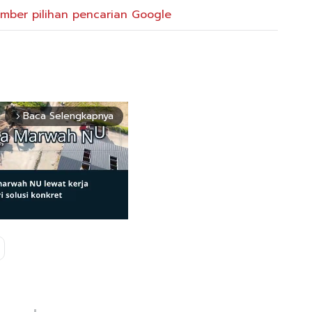
mber pilihan pencarian Google
Baca Selengkapnya
arrow_forward_ios
Mute