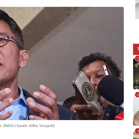
1
2
 RMOL/Sarah Alifia Suryadi)
3