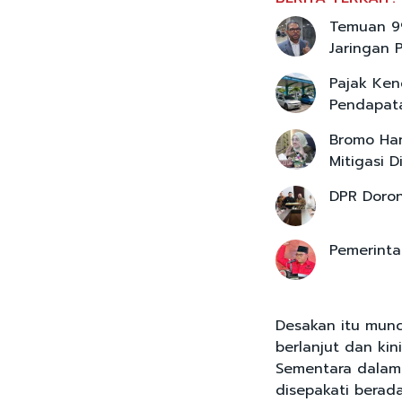
Temuan 99
Jaringan 
Pajak Kend
Pendapat
Bromo Ha
Mitigasi D
DPR Doron
Pemerinta
Desakan itu munc
berlanjut dan kin
Sementara dalam 
disepakati berada