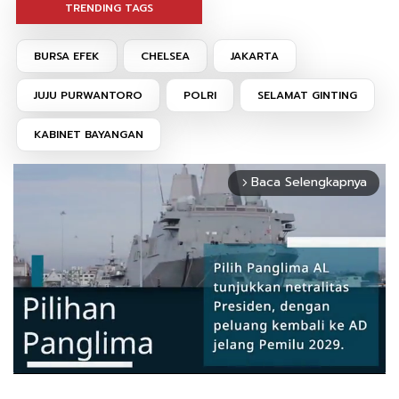
TRENDING TAGS
BURSA EFEK
CHELSEA
JAKARTA
JUJU PURWANTORO
POLRI
SELAMAT GINTING
KABINET BAYANGAN
Baca Selengkapnya
arrow_forward_ios