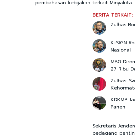
pembahasan kebijakan terkait Minyakita.
BERITA TERKAIT:
Zulhas Bo
K-SIGN Ro
Nasional
MBG Dirom
27 Ribu D
Zulhas: S
Kehormat
KDKMP Jad
Panen
Sekretaris Jender
pedagang penting