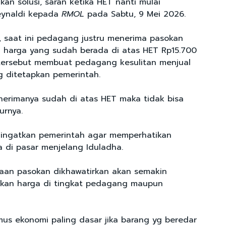
kan solusi, saran ketika HET nanti mulai
eynaldi kepada
RMOL
pada Sabtu, 9 Mei 2026.
, saat ini pedagang justru menerima pasokan
 harga yang sudah berada di atas HET Rp15.700
si tersebut membuat pedagang kesulitan menjual
g ditetapkan pemerintah.
nerimanya sudah di atas HET maka tidak bisa
turnya.
gingatkan pemerintah agar memperhatikan
a di pasar menjelang Iduladha.
kaan pasokan dikhawatirkan akan semakin
kan harga di tingkat pedagang maupun
umus ekonomi paling dasar jika barang yg beredar