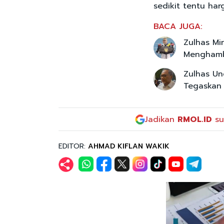
sedikit tentu ha
BACA JUGA:
Zulhas Mi
Mengham
Zulhas Un
Tegaskan
Jadikan
RMOL.ID
su
EDITOR:
AHMAD KIFLAN WAKIK