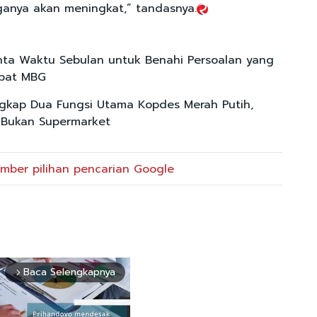
rganya akan meningkat,” tandasnya.
nta Waktu Sebulan untuk Benahi Persoalan yang
bat MBG
gkap Dua Fungsi Utama Kopdes Merah Putih,
 Bukan Supermarket
mber pilihan pencarian Google
Baca Selengkapnya
arrow_forward_ios