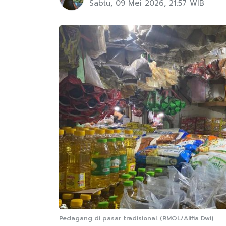
Sabtu, 09 Mei 2026, 21:57 WIB
Pedagang di pasar tradisional. (RMOL/Alifia Dwi)