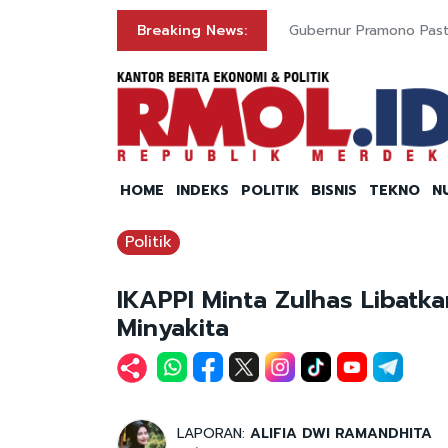
Breaking News:
Gubernur Pramono Past
HOME
INDEKS
POLITIK
BISNIS
TEKNO
N
Politik
IKAPPI Minta Zulhas Libat
Minyakita
LAPORAN:
ALIFIA DWI RAMANDHITA