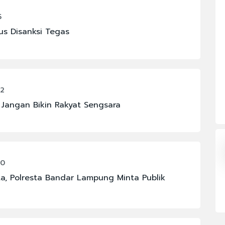
#FENOMENA LANGIT
5
#KAPOLRI
us Disanksi Tegas
#PBNU
#PRAMONO ANUNG
#RAJA JULI ANTONI
02
#SIGIT PRABOWO
 Jangan Bikin Rakyat Sengsara
40
a, Polresta Bandar Lampung Minta Publik