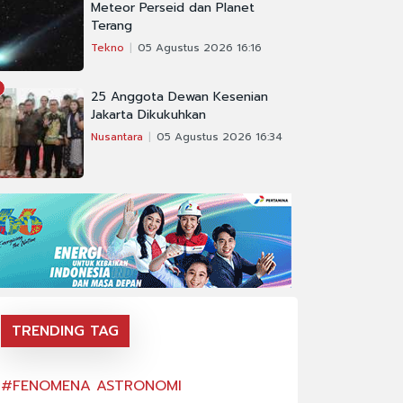
Meteor Perseid dan Planet
Terang
Tekno
05 Agustus 2026 16:16
25 Anggota Dewan Kesenian
Jakarta Dikukuhkan
Nusantara
05 Agustus 2026 16:34
TRENDING TAG
#FENOMENA ASTRONOMI
#FENOMENA AS