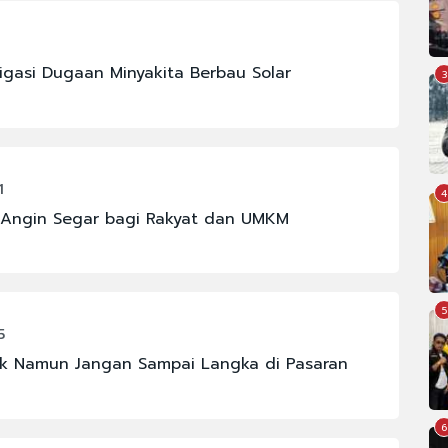
3
igasi Dugaan Minyakita Berbau Solar
3
1
4
, Angin Segar bagi Rakyat dan UMKM
5
5
ik Namun Jangan Sampai Langka di Pasaran
6