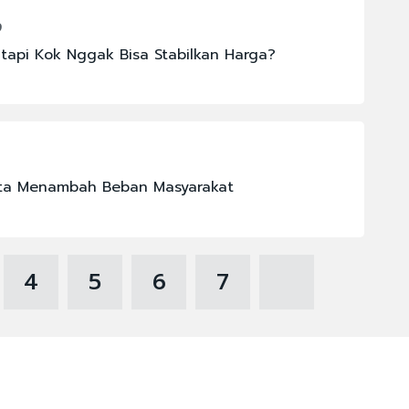
9
tapi Kok Nggak Bisa Stabilkan Harga?
ita Menambah Beban Masyarakat
4
5
6
7