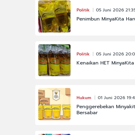
#FENOMENA LANGIT
Politik
05 Juni 2026 21:3
#KAPOLRI
Penimbun MinyaKita Har
#PBNU
#PRAMONO ANUNG
#RAJA JULI ANTONI
Politik
05 Juni 2026 20:
#SIGIT PRABOWO
Kenaikan HET MinyaKita
Hukum
01 Juni 2026 19:
Penggerebekan Minyakit
Bersabar