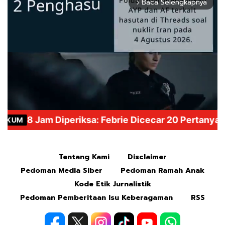
Baca Selengkapnya
arrow_forward_ios
Mute
Tentang Kami
Disclaimer
Pedoman Media Siber
Pedoman Ramah Anak
Kode Etik Jurnalistik
Pedoman Pemberitaan Isu Keberagaman
RSS