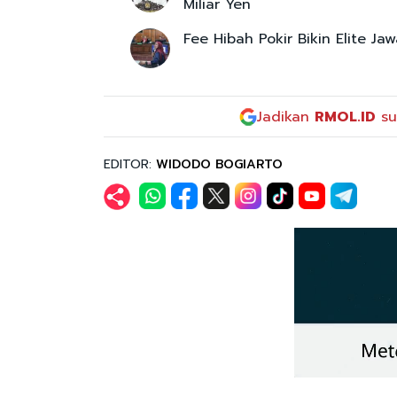
Miliar Yen
Fee Hibah Pokir Bikin Elite Ja
Jadikan
RMOL.ID
su
EDITOR:
WIDODO BOGIARTO