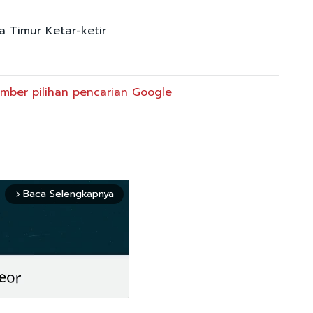
wa Timur Ketar-ketir
mber pilihan pencarian Google
Baca Selengkapnya
arrow_forward_ios