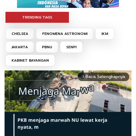
TRENDING TAGS
CHELSEA
FENOMENA ASTRONOMI
IKM
JAKARTA
PBNU
SENPI
KABINET BAYANGAN
Baca Selengkapnya
arrow_forward_ios