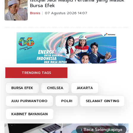
Bursa Efek
Bisnis
07 Agustus 2026 14:07
TRENDING TAGS
BURSA EFEK
CHELSEA
JAKARTA
JUJU PURWANTORO
POLRI
SELAMAT GINTING
KABINET BAYANGAN
Baca Selengkapnya
arrow_forward_ios