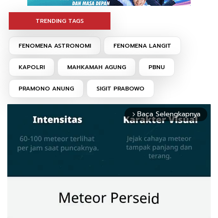
TRENDING TAGS
FENOMENA ASTRONOMI
FENOMENA LANGIT
KAPOLRI
MAHKAMAH AGUNG
PBNU
PRAMONO ANUNG
SIGIT PRABOWO
Baca Selengkapnya
arrow_forward_ios