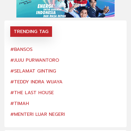
TRENDING TAG
#BANSOS
#BA
#JUJU PURWANTORO
#JU
#SELAMAT GINTING
#SE
#TEDDY INDRA WIJAYA
#TE
#THE LAST HOUSE
#TH
#TIMAH
#TI
#MENTERI LUAR NEGERI
#ME