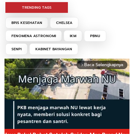
TRENDING TAGS
BPJS KESEHATAN
CHELSEA
FENOMENA ASTRONOMI
IKM
PBNU
SENPI
KABINET BAYANGAN
Baca Selengkapnya
arrow_forward_ios