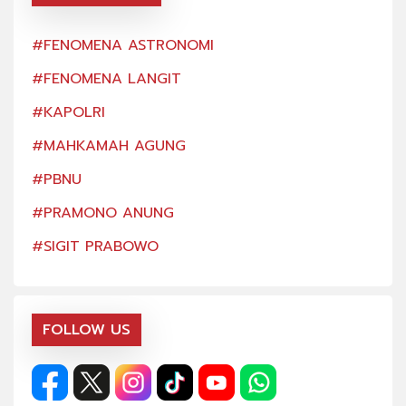
#FENOMENA ASTRONOMI
#FE
#FENOMENA LANGIT
#FE
#KAPOLRI
#KA
#MAHKAMAH AGUNG
#MA
#PBNU
#PB
#PRAMONO ANUNG
#PR
#SIGIT PRABOWO
#SI
FOLLOW US