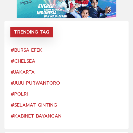
TRENDING TAG
#BURSA EFEK
#BU
#CHELSEA
#CH
#JAKARTA
#JA
#JUJU PURWANTORO
#JU
#POLRI
#PO
#SELAMAT GINTING
#SE
#KABINET BAYANGAN
#KA