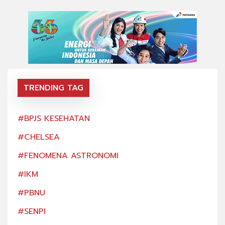
TRENDING TAG
#BPJS KESEHATAN
#BP
#CHELSEA
#CH
#FENOMENA ASTRONOMI
#FE
#IKM
#IK
#PBNU
#PB
#SENPI
#SE