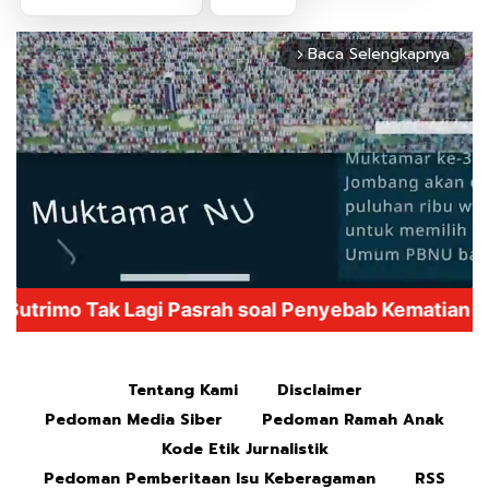
Baca Selengkapnya
arrow_forward_ios
Mute
Tentang Kami
Disclaimer
Pedoman Media Siber
Pedoman Ramah Anak
Kode Etik Jurnalistik
Pedoman Pemberitaan Isu Keberagaman
RSS