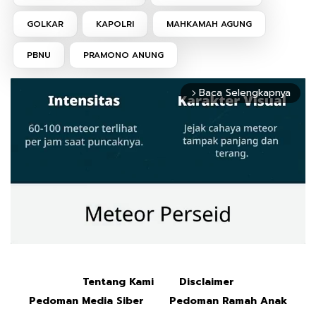
GOLKAR
KAPOLRI
MAHKAMAH AGUNG
PBNU
PRAMONO ANUNG
Baca Selengkapnya
arrow_forward_ios
Tentang Kami
Disclaimer
Mute
Pedoman Media Siber
Pedoman Ramah Anak