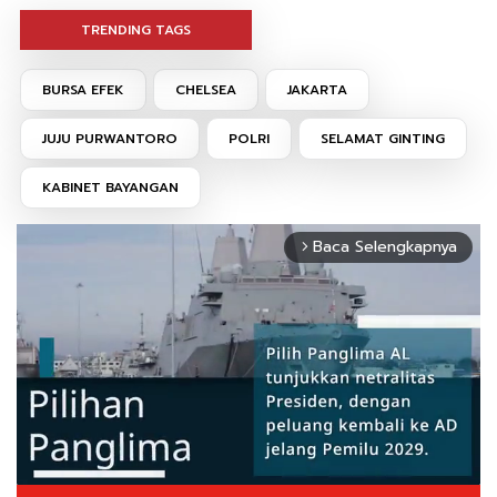
TRENDING TAGS
BURSA EFEK
CHELSEA
JAKARTA
JUJU PURWANTORO
POLRI
SELAMAT GINTING
KABINET BAYANGAN
Baca Selengkapnya
arrow_forward_ios