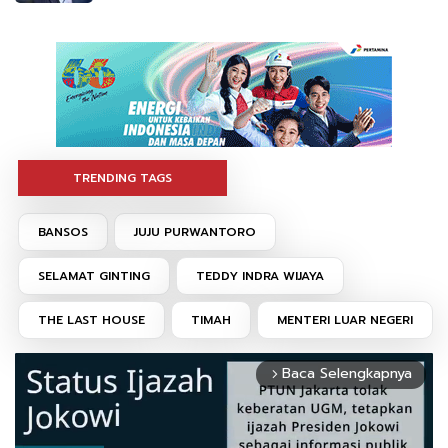
TRENDING TAGS
BANSOS
JUJU PURWANTORO
SELAMAT GINTING
TEDDY INDRA WIJAYA
THE LAST HOUSE
TIMAH
MENTERI LUAR NEGERI
Baca Selengkapnya
arrow_forward_ios