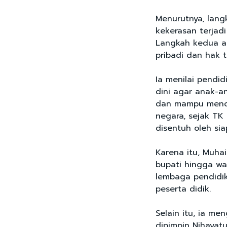
Menurutnya, lang
kekerasan terjadi
Langkah kedua a
pribadi dan hak 
Ia menilai pendi
dini agar anak-
dan mampu mence
negara, sejak TK
disentuh oleh sia
Karena itu, Muha
bupati hingga wa
lembaga pendidik
peserta didik.
Selain itu, ia m
dipimpin Nihayat