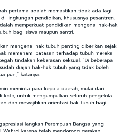
kah pertama adalah memastikan tidak ada lagi
 di lingkungan pendidikan, khususnya pesantren.
dalah memperkuat pendidikan mengenai hak-hak
tubuh bagi siswa maupun santri.
dikan mengenai hak tubuh penting diberikan sejak
anak memahami batasan terhadap tubuh mereka
gah tindakan kekerasan seksual. “Di beberapa
 sudah diajari hak-hak tubuh yang tidak boleh
pa pun,” katanya.
imin meminta para kepala daerah, mulai dari
li kota, untuk mengumpulkan seluruh pengelola
an dan mewajibkan orientasi hak tubuh bagi
engapresiasi langkah Perempuan Bangsa yang
ul Wafiroj karena telah mendorong gerakan