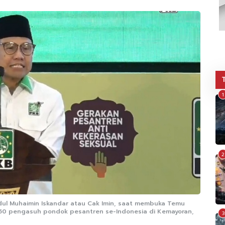
1
2
ul Muhaimin Iskandar atau Cak Imin, saat membuka Temu
i 250 pengasuh pondok pesantren se-Indonesia di Kemayoran,
3