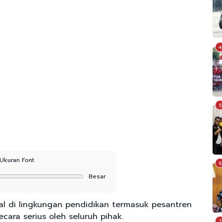
4
5
Ukuran Font
6
Besar
l di lingkungan pendidikan termasuk pesantren
cara serius oleh seluruh pihak.
7