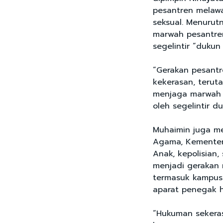
pesantren melawa
seksual. Menurut
marwah pesantren 
segelintir “dukun 
“Gerakan pesant
kekerasan, terut
menjaga marwah k
oleh segelintir du
Muhaimin juga me
Agama, Kementer
Anak, kepolisian
menjadi gerakan 
termasuk kampus.
aparat penegak 
“Hukuman sekeras