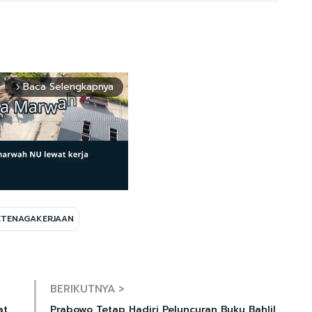
Baca Selengkapnya
arrow_forward_ios
ETENAGAKERJAAN
Mute
BERIKUTNYA >
at
Prabowo Tetap Hadiri Peluncuran Buku Bahlil