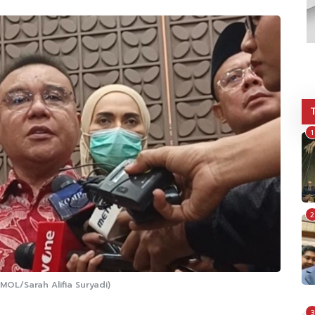
1
2
MOL/Sarah Alifia Suryadi)
3