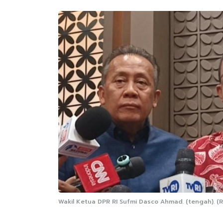
Wakil Ketua DPR RI Sufmi Dasco Ahmad. (tengah). (R