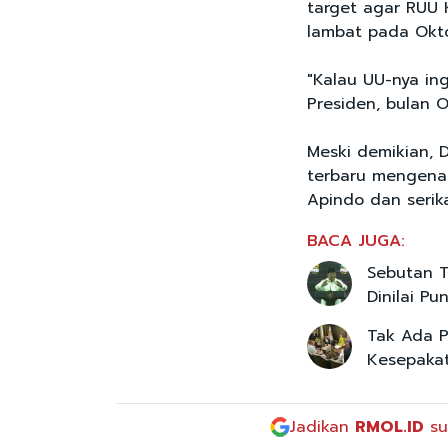
target agar RUU 
lambat pada Okt
"Kalau UU-nya ing
Presiden, bulan O
Meski demikian,
terbaru mengena
Apindo dan serika
BACA JUGA:
Sebutan Tr
Dinilai P
Tak Ada P
Kesepakat
Jadikan
RMOL.ID
su