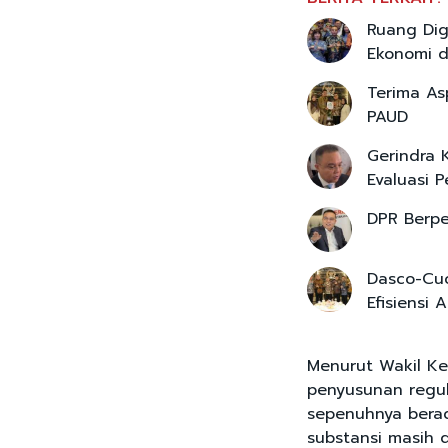
Ruang Digi
Ekonomi d
Terima As
PAUD
Gerindra K
Evaluasi 
DPR Berpe
Dasco-Cuc
Efisiensi
Menurut Wakil K
penyusunan regul
sepenuhnya berad
substansi masih d