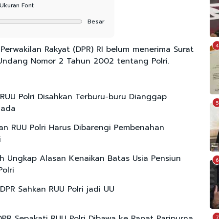
Ukuran Font
Besar
4
erwakilan Rakyat (DPR) RI belum menerima Surat
g-Undang Nomor 2 Tahun 2002 tentang Polri.
RUU Polri Disahkan Terburu-buru Dianggap
5
-ada
n RUU Polri Harus Dibarengi Pembenahan
i
h Ungkap Alasan Kenaikan Batas Usia Pensiun
6
olri
 DPR Sahkan RUU Polri jadi UU
 DPR Sepakati RUU Polri Dibawa ke Rapat Paripurna
7