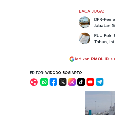
BACA JUGA:
DPR-Pemer
Jabatan Si
RUU Polri
Tahun, In
Jadikan
RMOL.ID
su
EDITOR:
WIDODO BOGIARTO