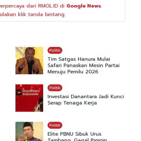
erpercaya dari RMOL.ID di
Google News
.
ilakan klik tanda bintang.
Politik
Tim Satgas Hanura Mulai
Safari Panaskan Mesin Partai
Menuju Pemilu 2026
Politik
Investasi Danantara Jadi Kunci
Serap Tenaga Kerja
Politik
Elite PBNU Sibuk Urus
Tambang, Gagal Pimpin