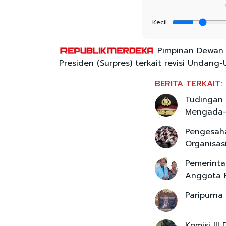
Kecil
Pimpinan Dewan P
Presiden (Surpres) terkait revisi Undan
BERITA TERKAIT:
Tudingan 
Mengada
Pengesaha
Organisas
Pemerinta
Anggota P
Paripurna
Komisi III