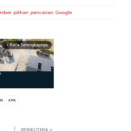
mber pilihan pencarian Google
Baca Selengkapnya
arrow_forward_ios
RI
KPK
Mute
BERIKUTNYA >