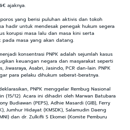
 ajaknya.
oros yang berisi puluhan aktivis dan tokoh
eka hadir untuk mendesak penegak hukum segera
s korupsi masa lalu dan masa kini serta
k pada masa yang akan datang.
menjadi konsentrasi PNPK adalah sejumlah kasus
ugikan keuangan negara dan masyarakat seperti
s, Jiwasraya, Asabri, Jasindo, PCR dan-lain. PNPK
ar para pelaku dihukum seberat-beratnya.
deklarasikan, PNPK menggelar Rembug Nasional
 (15/12). Acara ini dihadiri oleh Marwan Batubara
hony Budiawan (PEPS), Adhie Masardi (GIB), Ferry
K), Jumhur Hidayat (KMSDK), Salamudin Daeng
 GMNI) dan dr. Zulkifli S Ekomei (Komite Pemburu