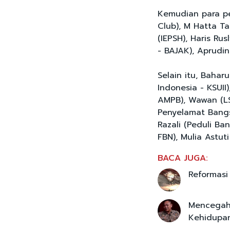
Kemudian para pe
Club), M Hatta Ta
(IEPSH), Haris Rus
- BAJAK), Aprudi
Selain itu, Bahar
Indonesia - KSUII
AMPB), Wawan (L
Penyelamat Bangs
Razali (Peduli B
FBN), Mulia Astut
BACA JUGA:
Reformasi
Mencegah
Kehidupa