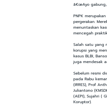
â€œAyo gabung,â€
PNPK merupakan p
pergerakan. Mer
menuntaskan kasu
mencegah prakti
Salah satu yang 
korupsi yang mer
kasus BLBI, Banso
juga mendesak ag
Sebelum resmi di
pada Rabu kemarin
(IRRES), Prof Ant
Juliantono (KMSD
(AEPI), Sujahri (
Koruptor).