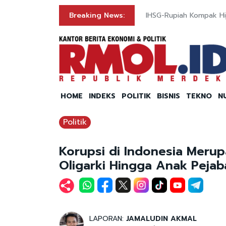
ule of Law ke Rule of Power
Breaking News:
IHSG-Rupiah Kompak Hija
HOME
INDEKS
POLITIK
BISNIS
TEKNO
N
Politik
Korupsi di Indonesia Meru
Oligarki Hingga Anak Pejab
LAPORAN:
JAMALUDIN AKMAL