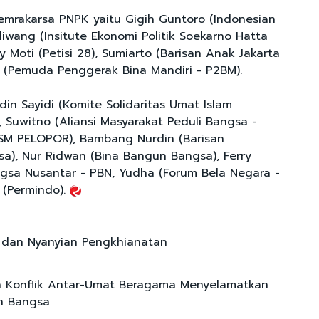
mrakarsa PNPK yaitu Gigih Guntoro (Indonesian
liwang (Insitute Ekonomi Politik Soekarno Hatta
ly Moti (Petisi 28), Sumiarto (Barisan Anak Jakarta
n (Pemuda Penggerak Bina Mandiri - P2BM).
udin Sayidi (Komite Solidaritas Umat Islam
), Suwitno (Aliansi Masyarakat Peduli Bangsa -
SM PELOPOR), Bambang Nurdin (Barisan
a), Nur Ridwan (Bina Bangun Bangsa), Ferry
angsa Nusantar - PBN, Yudha (Forum Bela Negara -
i (Permindo).
 dan Nyanyian Pengkhianatan
 Konflik Antar-Umat Beragama Menyelamatkan
n Bangsa