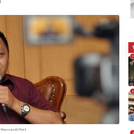
B
1
2
. Massardi/Net
3