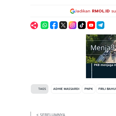
Jadikan
RMOL.ID
su
TAGS
ADHIE MASSARDI
PNPK
FIRLI BAHU
< SEBELUMNYA