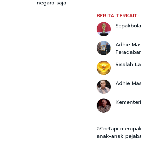
negara saja.
BERITA TERKAIT:
Sepakbola
Adhie Mas
Peradaban 
Risalah L
Adhie Mas
Kementeri
â€œTapi merupaka
anak-anak pejaba