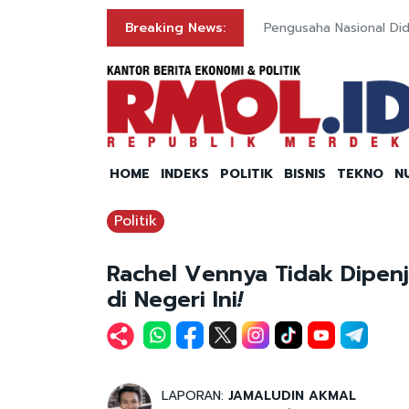
bowo soal Nuklir Iran
Breaking News:
Pengusaha Nasional Did
HOME
INDEKS
POLITIK
BISNIS
TEKNO
N
Politik
Rachel Vennya Tidak Dipenj
di Negeri Ini
!
LAPORAN:
JAMALUDIN AKMAL