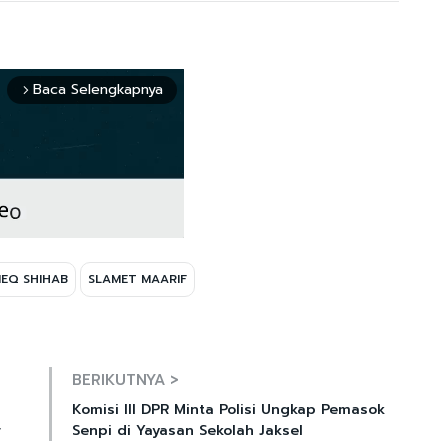
Baca Selengkapnya
arrow_forward_ios
IEQ SHIHAB
SLAMET MAARIF
Mute
BERIKUTNYA >
Komisi III DPR Minta Polisi Ungkap Pemasok
r
Senpi di Yayasan Sekolah Jaksel