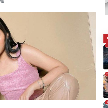
WIB
1
2
3