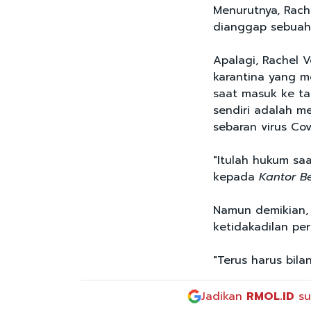
Menurutnya, Rach
dianggap sebuah 
Apalagi, Rachel V
karantina yang m
saat masuk ke tan
sendiri adalah m
sebaran virus Cov
"Itulah hukum saat
kepada
Kantor Be
Namun demikian,
ketidakadilan per
"Terus harus bil
Jadikan
RMOL.ID
su