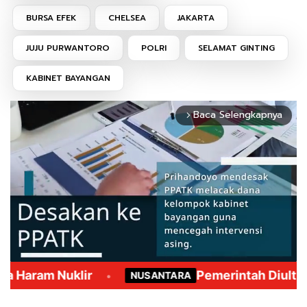
BURSA EFEK
CHELSEA
JAKARTA
JUJU PURWANTORO
POLRI
SELAMAT GINTING
KABINET BAYANGAN
Baca Selengkapnya
arrow_forward_ios
Mute