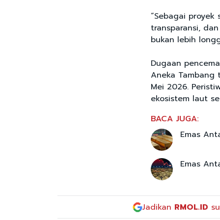
“Sebagai proyek s
transparansi, dan
bukan lebih longga
Dugaan pencemara
Aneka Tambang ter
Mei 2026. Perist
ekosistem laut se
BACA JUGA:
Emas Anta
Emas Anta
Jadikan
RMOL.ID
su