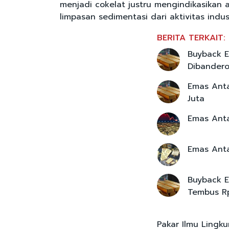
menjadi cokelat justru mengindikasika
limpasan sedimentasi dari aktivitas indust
BERITA TERKAIT:
Buyback 
Dibandero
Emas Anta
Juta
Emas Anta
Emas Anta
Buyback E
Tembus Rp
Pakar Ilmu Lingk