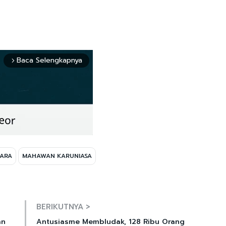
Baca Selengkapnya
arrow_forward_ios
ARA
MAHAWAN KARUNIASA
Mute
BERIKUTNYA >
an
Antusiasme Membludak, 128 Ribu Orang