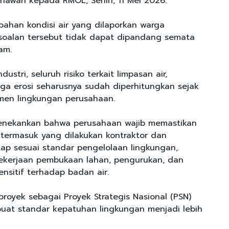
Mahawan kepada RMOL, Senin, 11 Mei 2026.
bahan kondisi air yang dilaporkan warga
soalan tersebut tidak dapat dipandang semata
am.
ustri, seluruh risiko terkait limpasan air,
gga erosi seharusnya sudah diperhitungkan sejak
men lingkungan perusahaan.
nekankan bahwa perusahaan wajib memastikan
, termasuk yang dilakukan kontraktor dan
tap sesuai standar pengelolaan lingkungan,
ekerjaan pembukaan lahan, pengurukan, dan
ensitif terhadap badan air.
 proyek sebagai Proyek Strategis Nasional (PSN)
at standar kepatuhan lingkungan menjadi lebih