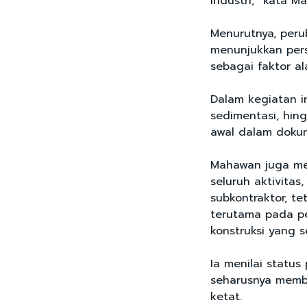
industri,” kata 
Menurutnya, peru
menunjukkan per
sebagai faktor al
Dalam kegiatan ind
sedimentasi, hin
awal dalam doku
Mahawan juga me
seluruh aktivitas
subkontraktor, te
terutama pada p
konstruksi yang s
Ia menilai status
seharusnya membu
ketat.