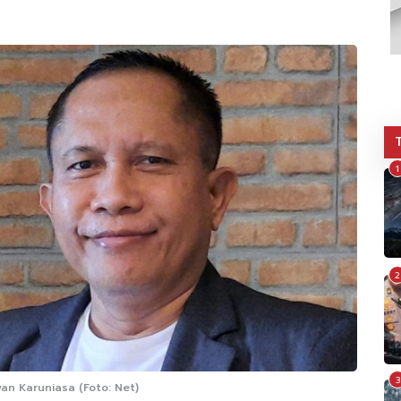
1
2
3
an Karuniasa (Foto: Net)