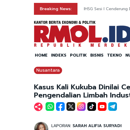
Breaking News:
IHSG Sesi I Cenderung D
HOME
INDEKS
POLITIK
BISNIS
TEKNO
N
Nusantara
Kasus Kali Kukuba Dinilai 
Pengendalian Limbah Indust
LAPORAN:
SARAH ALIFIA SURYADI