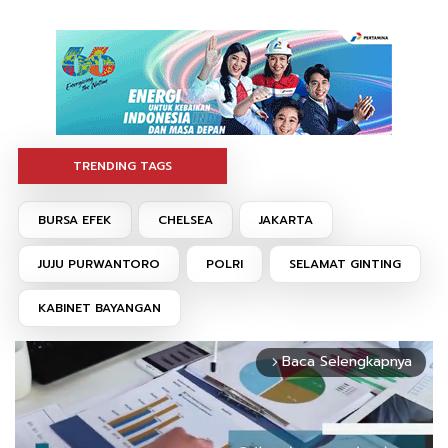
TRENDING TAGS
BURSA EFEK
CHELSEA
JAKARTA
JUJU PURWANTORO
POLRI
SELAMAT GINTING
KABINET BAYANGAN
Baca Selengkapnya
arrow_forward_ios