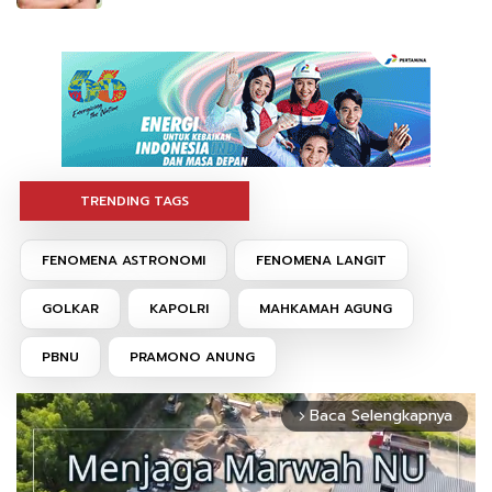
TRENDING TAGS
FENOMENA ASTRONOMI
FENOMENA LANGIT
GOLKAR
KAPOLRI
MAHKAMAH AGUNG
PBNU
PRAMONO ANUNG
Baca Selengkapnya
arrow_forward_ios