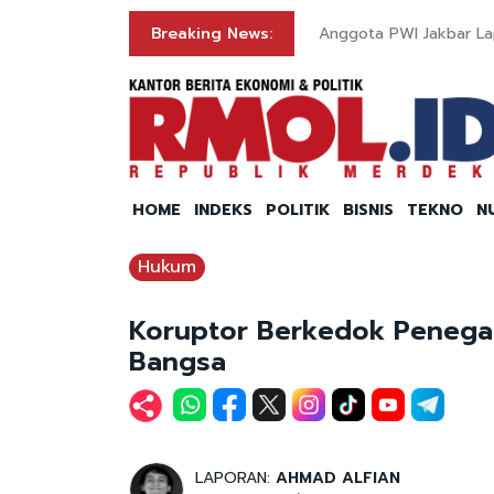
Breaking News:
Anggota PWI Jakbar La
HOME
INDEKS
POLITIK
BISNIS
TEKNO
N
Hukum
Koruptor Berkedok Penega
Bangsa
LAPORAN:
AHMAD ALFIAN