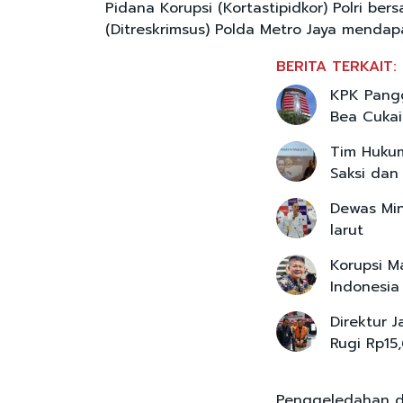
Pidana Korupsi (Kortastipidkor) Polri ber
(Ditreskrimsus) Polda Metro Jaya mendapa
BERITA TERKAIT:
KPK Pangg
Bea Cukai
Tim Hukum
Saksi dan
Dewas Min
larut
Korupsi M
Indonesia
Direktur 
Rugi Rp15,
Penggeledahan di