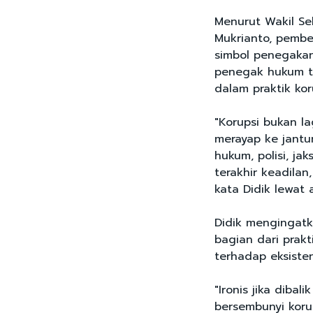
Menurut Wakil Sek
Mukrianto, pembe
simbol penegaka
penegak hukum te
dalam praktik kor
"Korupsi bukan la
merayap ke jantun
hukum, polisi, j
terakhir keadilan
kata Didik lewat a
Didik mengingatk
bagian dari prak
terhadap eksiste
"Ironis jika dibal
bersembunyi kor