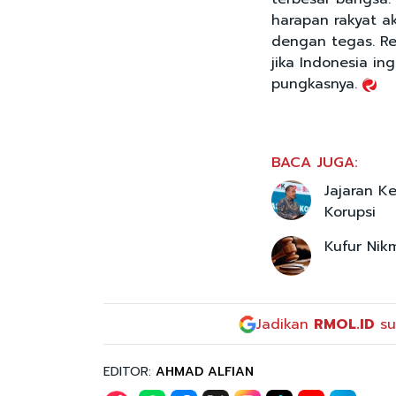
harapan rakyat a
dengan tegas. Re
jika Indonesia in
pungkasnya.
BACA JUGA:
Jajaran K
Korupsi
Kufur Nik
Jadikan
RMOL.ID
su
EDITOR:
AHMAD ALFIAN