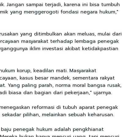
k. Jangan sampai terjadi, karena ini bisa tumbuh
temik yang menggerogoti fondasi negara hukum,"
rusakan yang ditimbulkan akan meluas, mulai dari
rcayaan masyarakat terhadap lembaga penegak
ganggunya iklim investasi akibat ketidakpastian
hukum korup, keadilan mati. Masyarakat
cayaan, kasus besar mandek, sementara rakyat
at. Yang paling parah, norma moral bangsa rusak,
adi biasa dan bagian dari pekerjaan," ujarnya.
k menegaskan reformasi di tubuh aparat penegak
 sekadar pilihan, melainkan sebuah keharusan.
ik baju penegak hukum adalah pengkhianat
 Mereka bukan hanya mencuri uang, tapi mencuri