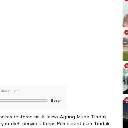
4
5
Ukuran Font
6
Besar
ekas restoran milik Jaksa Agung Muda Tindak
nsyah oleh penyidik Korps Pemberantasan Tindak