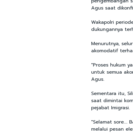
pengembangan sep
Agus saat dikonf
Wakapolri perio
dukungannya ter
Menurutnya, selur
akomodatif terha
"Proses hukum ya
untuk semua akom
Agus.
Sementara itu, S
saat dimintai ko
pejabat Imigrasi.
"Selamat sore.... 
melalui pesan el