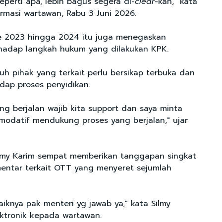
erti apa, lebih bagus segera di-
clear
-kan," kata
irmasi wartawan, Rabu 3 Juni 2026.
de 2023 hingga 2024 itu juga menegaskan
hadap langkah hukum yang dilakukan KPK.
uh pihak yang terkait perlu bersikap terbuka dan
dap proses penyidikan.
ng berjalan wajib kita support dan saya minta
odatif mendukung proses yang berjalan," ujar
ilmy Karim sempat memberikan tanggapan singkat
mentar terkait OTT yang menyeret sejumlah
Baiknya pak menteri yg jawab ya," kata Silmy
ektronik kepada wartawan.