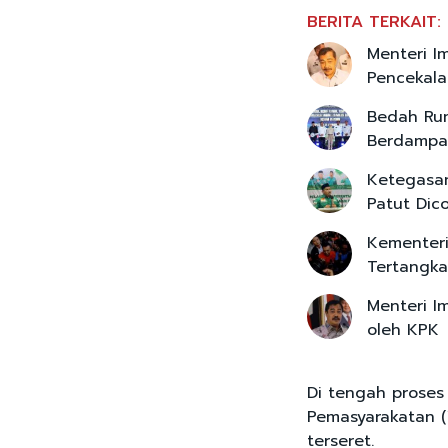
BERITA TERKAIT:
Menteri I
Pencekala
Bedah Ru
Berdampa
Ketegasan
Patut Dic
Kementeri
Tertangk
Menteri I
oleh KPK
Di tengah proses 
Pemasyarakatan (
terseret.