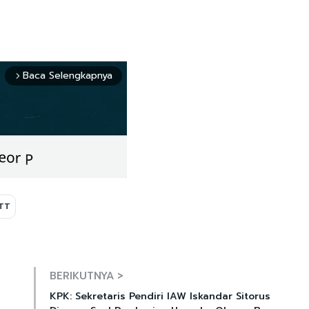
Baca Selengkapnya
arrow_forward_ios
TT
Mute
BERIKUTNYA >
KPK: Sekretaris Pendiri IAW Iskandar Sitorus