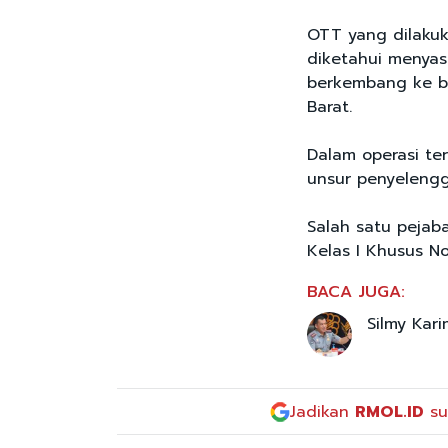
OTT yang dilakuk
diketahui menyasa
berkembang ke be
Barat.
Dalam operasi ter
unsur penyelengg
Salah satu pejab
Kelas I Khusus N
BACA JUGA:
Silmy Kar
Jadikan
RMOL.ID
su