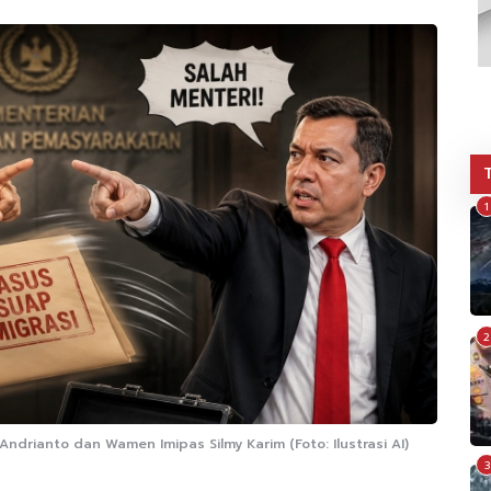
1
2
ndrianto dan Wamen Imipas Silmy Karim (Foto: Ilustrasi AI)
3