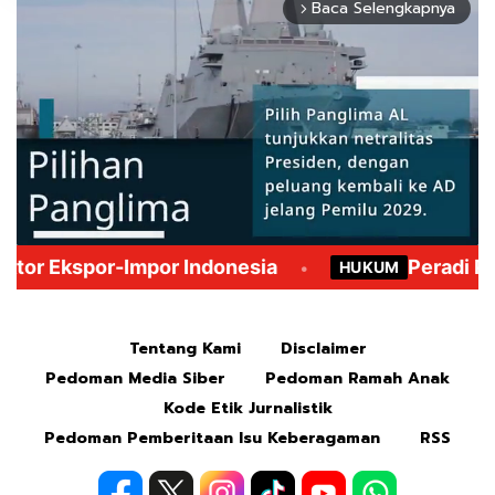
Baca Selengkapnya
arrow_forward_ios
Mute
Tentang Kami
Disclaimer
Pedoman Media Siber
Pedoman Ramah Anak
Kode Etik Jurnalistik
Pedoman Pemberitaan Isu Keberagaman
RSS