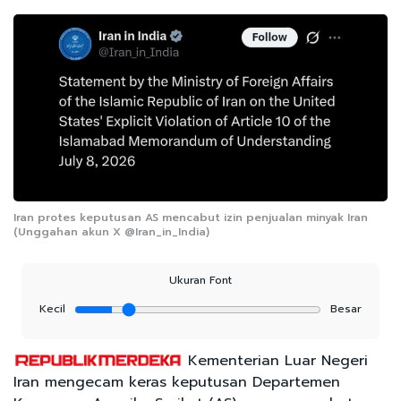
Iran protes keputusan AS mencabut izin penjualan minyak Iran
(Unggahan akun X @Iran_in_India)
Ukuran Font
Kecil
Besar
Kementerian Luar Negeri
Iran mengecam keras keputusan Departemen