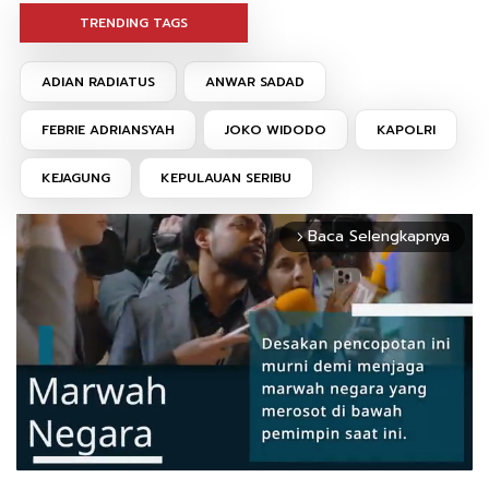
TRENDING TAGS
ADIAN RADIATUS
ANWAR SADAD
FEBRIE ADRIANSYAH
JOKO WIDODO
KAPOLRI
KEJAGUNG
KEPULAUAN SERIBU
Baca Selengkapnya
arrow_forward_ios