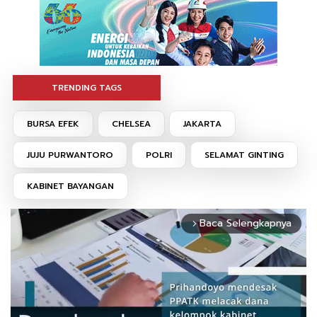
TRENDING TAGS
BURSA EFEK
CHELSEA
JAKARTA
JUJU PURWANTORO
POLRI
SELAMAT GINTING
KABINET BAYANGAN
Baca Selengkapnya
arrow_forward_ios