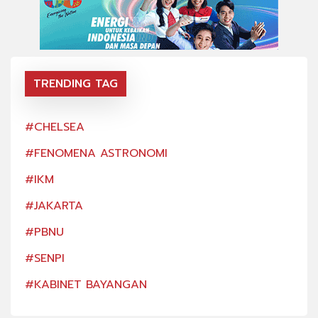
TRENDING TAG
#CHELSEA
#CH
#FENOMENA ASTRONOMI
#FE
#IKM
#IK
#JAKARTA
#JA
#PBNU
#PB
#SENPI
#SE
#KABINET BAYANGAN
#KA