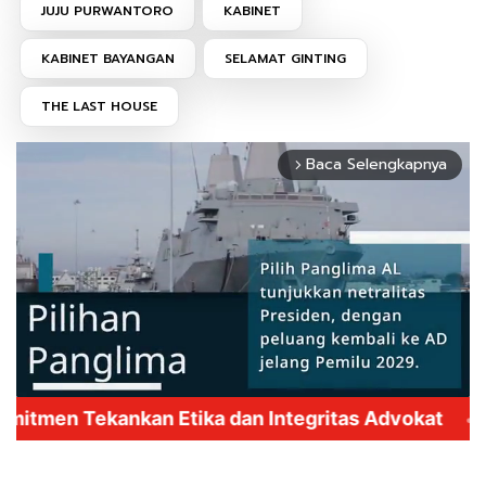
JUJU PURWANTORO
KABINET
KABINET BAYANGAN
SELAMAT GINTING
THE LAST HOUSE
Baca Selengkapnya
arrow_forward_ios
Mute