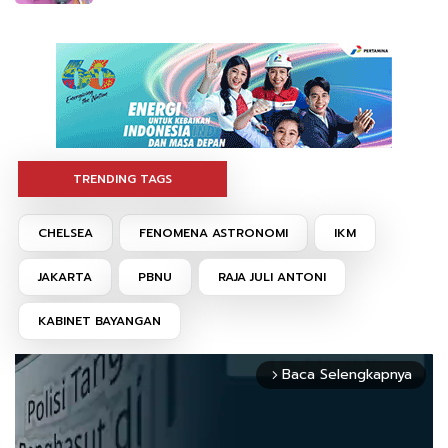
TRENDING TAGS
CHELSEA
FENOMENA ASTRONOMI
IKM
JAKARTA
PBNU
RAJA JULI ANTONI
KABINET BAYANGAN
Baca Selengkapnya
arrow_forward_ios