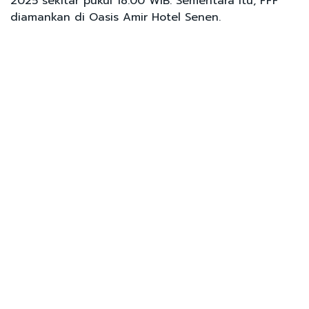
2025 sekitar pukul 18.00 WIB. Sementara itu, FFF
diamankan di Oasis Amir Hotel Senen.