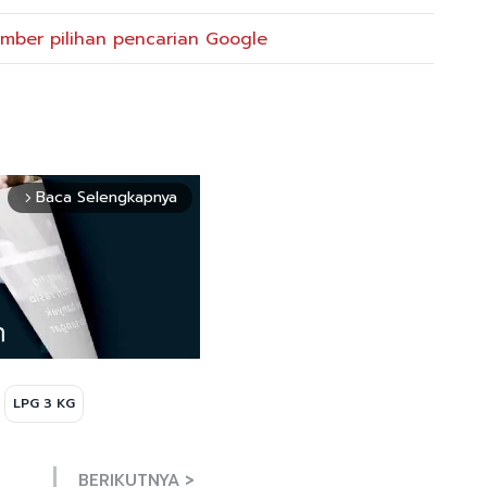
mber pilihan pencarian Google
Baca Selengkapnya
arrow_forward_ios
LPG 3 KG
Mute
BERIKUTNYA >