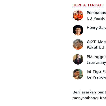
BERITA TERKAIT:
Pembahas
UU Pemilu
Henry Sara
GKSR Mas
Paket UU P
PM Inggri
Jabatanny
Ini Tiga 
ke Prabo
Berdasarkan panta
menyambangi Kant