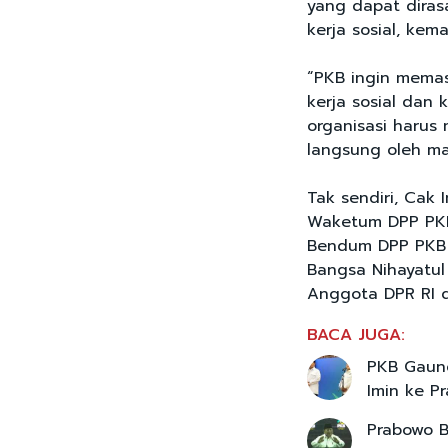
yang dapat diras
kerja sosial, ke
“PKB ingin memast
kerja sosial dan 
organisasi harus
langsung oleh ma
Tak sendiri, Cak 
Waketum DPP PKB 
Bendum DPP PKB
Bangsa Nihayatul
Anggota DPR RI d
BACA JUGA:
PKB Gaun
Imin ke P
Prabowo Bi