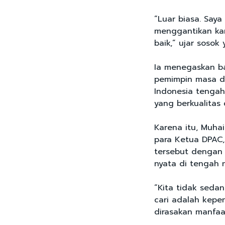
“Luar biasa. Saya
menggantikan ka
baik,” ujar sosok
Ia menegaskan b
pemimpin masa de
Indonesia tenga
yang berkualitas
Karena itu, Muha
para Ketua DPAC
tersebut dengan 
nyata di tengah 
“Kita tidak seda
cari adalah kepe
dirasakan manfaat