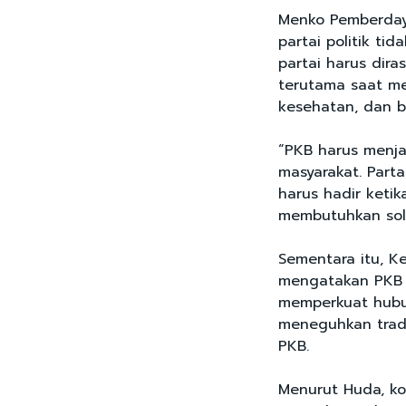
Menko Pemberday
partai politik ti
partai harus dira
terutama saat me
kesehatan, dan b
“PKB harus menja
masyarakat. Parta
harus hadir keti
membutuhkan solu
Sementara itu, K
mengatakan PKB 
memperkuat hubu
meneguhkan tradi
PKB.
Menurut Huda, ko