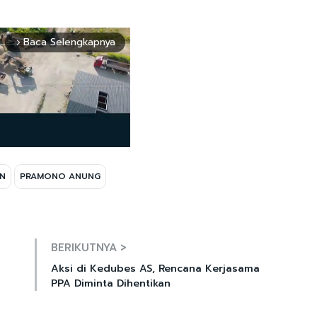
Baca Selengkapnya
arrow_forward_ios
AN
PRAMONO ANUNG
Mute
BERIKUTNYA >
Aksi di Kedubes AS, Rencana Kerjasama
PPA Diminta Dihentikan