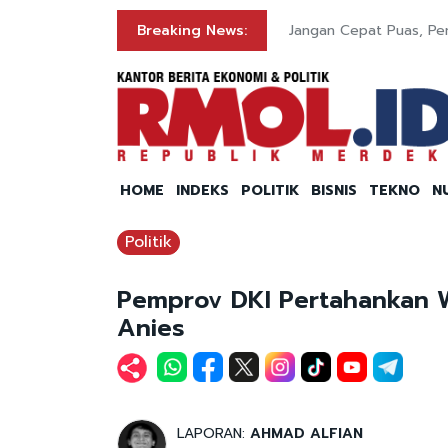
Breaking News:
Jangan Cepat Puas, Pen
HOME
INDEKS
POLITIK
BISNIS
TEKNO
N
Politik
Pemprov DKI Pertahankan W
Anies
LAPORAN:
AHMAD ALFIAN