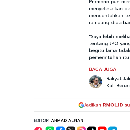
Pramono pun men
menyelesaikan per
mencontohkan ter
rampung diperbaik
"Saya lebih meli
tentang JPO yang
begitu lama tida
pemerintahan itu
BACA JUGA:
Rakyat Ja
Kali Beru
Jadikan
RMOL.ID
su
EDITOR:
AHMAD ALFIAN