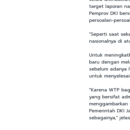
target laporan n
Pemprov DKI ber
persoalan-persoal
"Seperti saat sek
nasionalnya di at
Untuk meningkatk
baru dengan mel
sebelum adanya l
untuk menyelesai
"Karena WTP bagi
yang bersifat adm
menggambarkan b
Pemerintah DKI Ja
sebagainya," jelas