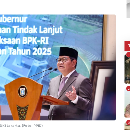
1
2
3
KI Jakarta. (Foto: PPID)