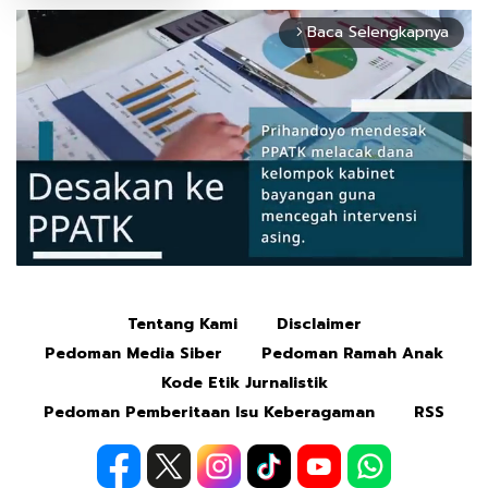
Baca Selengkapnya
arrow_forward_ios
Tentang Kami
Disclaimer
Mute
Pedoman Media Siber
Pedoman Ramah Anak
Kode Etik Jurnalistik
Pedoman Pemberitaan Isu Keberagaman
RSS