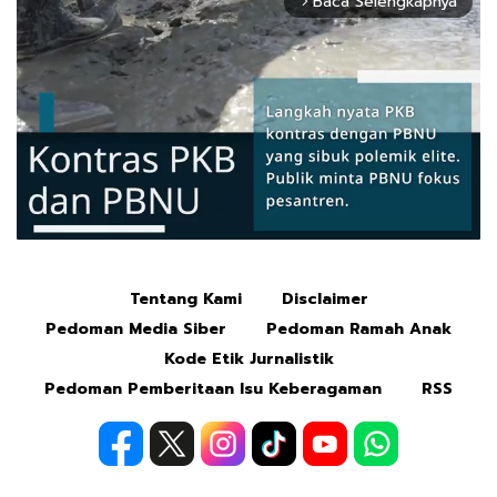
Baca Selengkapnya
arrow_forward_ios
Tentang Kami
Disclaimer
Mute
Pedoman Media Siber
Pedoman Ramah Anak
Kode Etik Jurnalistik
Pedoman Pemberitaan Isu Keberagaman
RSS