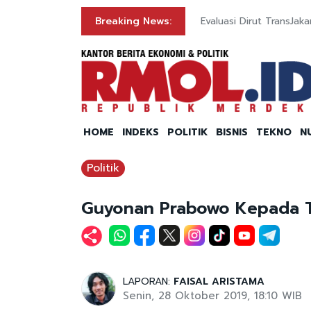
mpai Rp80 Ribu
Breaking News:
Evaluasi Dirut TransJa
HOME
INDEKS
POLITIK
BISNIS
TEKNO
N
Politik
Guyonan Prabowo Kepada T
LAPORAN:
FAISAL ARISTAMA
Senin, 28 Oktober 2019, 18:10 WIB