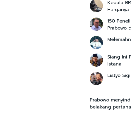
Kepala BR
Harganya 
150 Penel
Prabowo d
Melemah
Siang Ini 
Istana
Listyo Sig
Prabowo menyindi
belakang pertaha