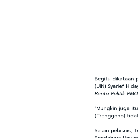
Begitu dikataan p
(UIN) Syarief Hid
Berita Politik RM
"Mungkin juga i
(Trenggono) tidak
Selain pebisnis,