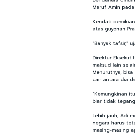
Bendahara Umum 
Maruf Amin pada 
Kendati demikian,
atas guyonan Pra
"Banyak tafsir," uj
Direktur Eksekuti
maksud lain sela
Menurutnya, bisa
cair antara dia 
"Kemungkinan it
biar tidak tegang
Lebih jauh, Adi 
negara harus tet
masing-masing ap