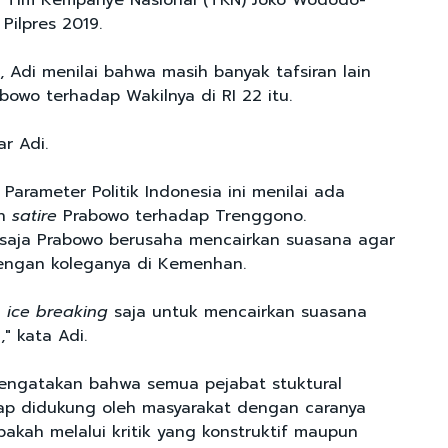
Tim Kempanye Nasional (TKN) Joko Wododo-
Pilpres 2019.
 Adi menilai bahwa masih banyak tafsiran lain
bowo terhadap Wakilnya di RI 22 itu.
ar Adi.
f Parameter Politik Indonesia ini menilai ada
in
satire
Prabowo terhadap Trenggono.
 saja Prabowo berusaha mencairkan suasana agar
dengan koleganya di Kemenhan.
u
ice breaking
saja untuk mencairkan suasana
," kata Adi.
mengatakan bahwa semua pejabat stuktural
ap didukung oleh masyarakat dengan caranya
akah melalui kritik yang konstruktif maupun