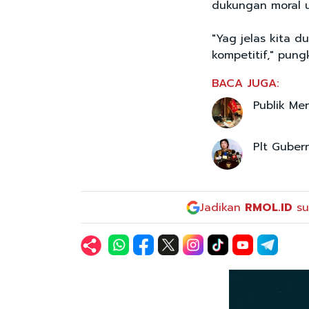
dukungan moral 
"Yag jelas kita 
kompetitif," pung
BACA JUGA:
Publik Me
Plt Guber
Jadikan
RMOL.ID
su