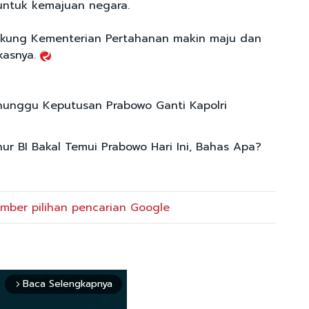
untuk kemajuan negara.
dukung Kementerian Pertahanan makin maju dan
kasnya.
nunggu Keputusan Prabowo Ganti Kapolri
nur BI Bakal Temui Prabowo Hari Ini, Bahas Apa?
mber pilihan pencarian Google
Baca Selengkapnya
arrow_forward_ios