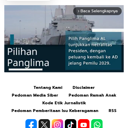
Baca Selengkapnya
arrow_forward_ios
Tentang Kami
Disclaimer
Mute
Pedoman Media Siber
Pedoman Ramah Anak
Kode Etik Jurnalistik
Pedoman Pemberitaan Isu Keberagaman
RSS