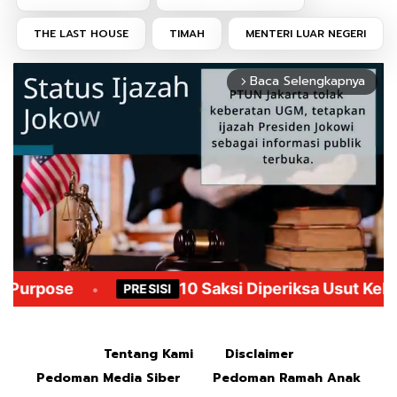
THE LAST HOUSE
TIMAH
MENTERI LUAR NEGERI
Baca Selengkapnya
arrow_forward_ios
Mute
Tentang Kami
Disclaimer
Pedoman Media Siber
Pedoman Ramah Anak