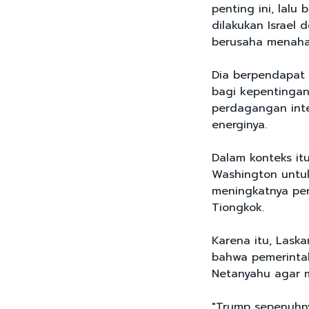
penting ini, lalu
dilakukan Israel
berusaha menahan
Dia berpendapat 
bagi kepentingan 
perdagangan inte
energinya.
Dalam konteks it
Washington untu
meningkatnya per
Tiongkok.
Karena itu, Lask
bahwa pemerinta
Netanyahu agar m
"Trump sepenuhny