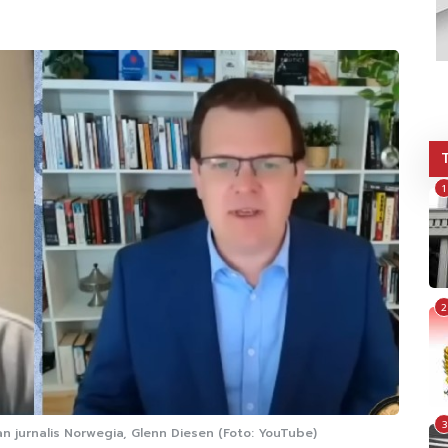
1
2
3
an jurnalis Norwegia, Glenn Diesen (Foto: YouTube)