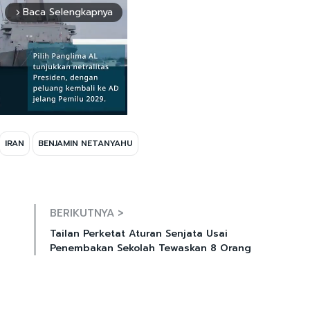
Baca Selengkapnya
arrow_forward_ios
IRAN
BENJAMIN NETANYAHU
Mute
BERIKUTNYA >
Tailan Perketat Aturan Senjata Usai
Penembakan Sekolah Tewaskan 8 Orang