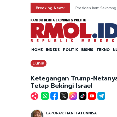
oal Kerugian Negara
Breaking News:
Presiden Iran: Sekara
HOME
INDEKS
POLITIK
BISNIS
TEKNO
N
Dunia
Ketegangan Trump-Netanyah
Tetap Bekingi Israel
LAPORAN:
HANI FATUNNISA