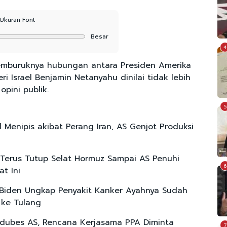
Ukuran Font
Besar
4
mburuknya hubungan antara Presiden Amerika
 Israel Benjamin Netanyahu dinilai tidak lebih
opini publik.
5
l Menipis akibat Perang Iran, AS Genjot Produksi
 Terus Tutup Selat Hormuz Sampai AS Penuhi
6
t Ini
 Biden Ungkap Penyakit Kanker Ayahnya Sudah
ke Tulang
edubes AS, Rencana Kerjasama PPA Diminta
7