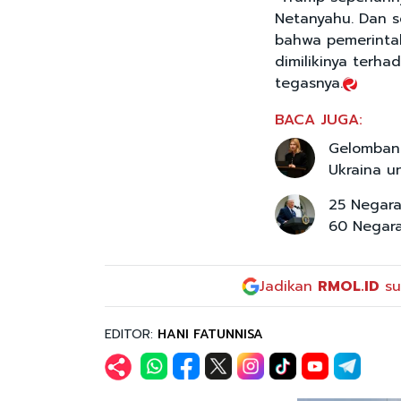
Netanyahu. Dan s
bahwa pemerinta
dimilikinya terha
tegasnya.
BACA JUGA:
Gelombang
Ukraina u
25 Negara
60 Negar
Jadikan
RMOL.ID
su
EDITOR:
HANI FATUNNISA