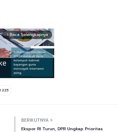
Baca Selengkapnya
arrow_forward_ios
 225
Mute
BERIKUTNYA >
Ekspor RI Turun, DPR Ungkap Prioritas