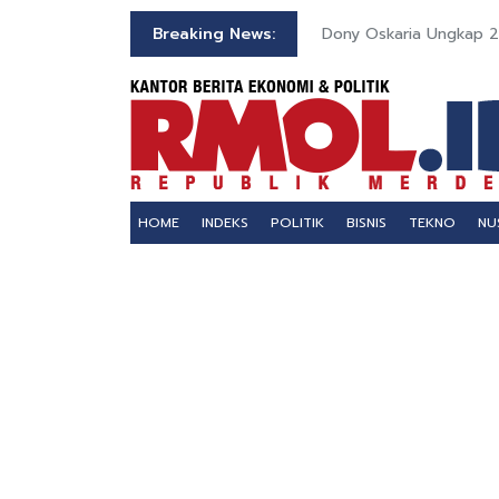
Breaking News:
Dony Oskaria Ungkap 2
HOME
INDEKS
POLITIK
BISNIS
TEKNO
NU