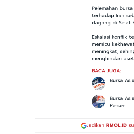
Pelemahan bursa 
terhadap Iran se
dagang di Selat
Eskalasi konflik
memicu kekhawati
meningkat, sehi
menghindari aset 
BACA JUGA:
Bursa Asi
Bursa Asi
Persen
Jadikan
RMOL.ID
su