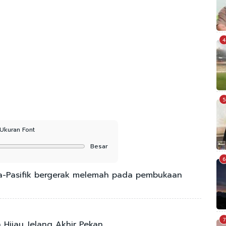
4
5
Ukuran Font
Besar
6
a-Pasifik bergerak melemah pada pembukaan
7
a Hijau Jelang Akhir Pekan