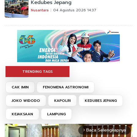
Kedubes Jepang
Nusantara
04 Agustus 2026 14:37
TRENDING TAGS
CAK IMIN
FENOMENA ASTRONOMI
JOKO WIDODO
KAPOLRI
KEDUBES JEPANG
KEJAKSAAN
LAMPUNG
Baca Selengkapnya
arrow_forward_ios