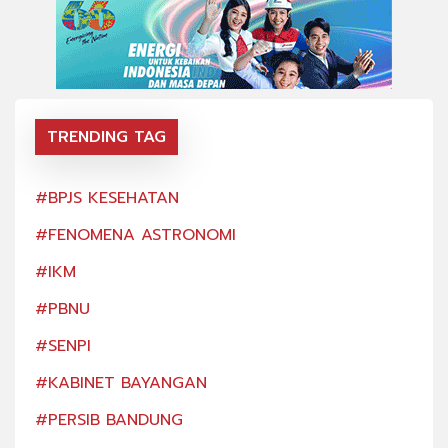
TRENDING TAG
#BPJS KESEHATAN
#BP
#FENOMENA ASTRONOMI
#FE
#IKM
#IK
#PBNU
#PB
#SENPI
#SE
#KABINET BAYANGAN
#KA
#PERSIB BANDUNG
#PE