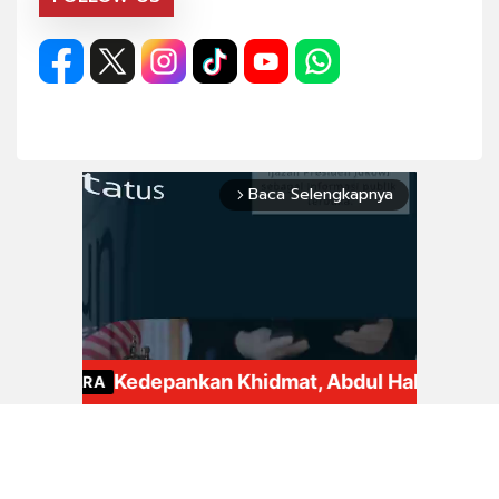
Baca Selengkapnya
arrow_forward_ios
Mute