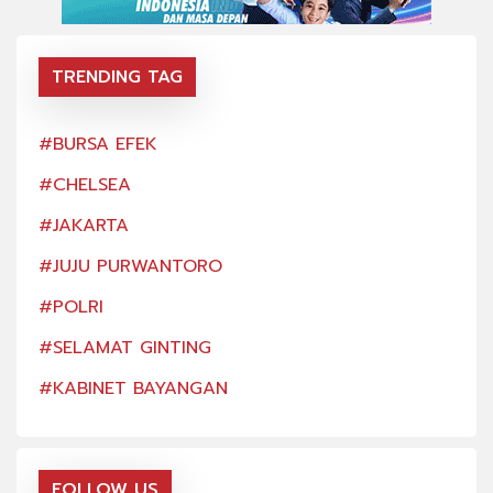
TRENDING TAG
#BURSA EFEK
#BU
#CHELSEA
#CH
#JAKARTA
#JA
#JUJU PURWANTORO
#JU
#POLRI
#PO
#SELAMAT GINTING
#SE
#KABINET BAYANGAN
#KA
FOLLOW US