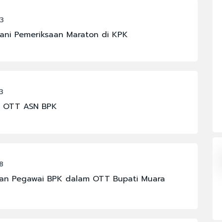
#BPJS KESEHATAN
#CHELSEA
33
lani Pemeriksaan Maraton di KPK
OMI
#FENOMENA ASTRONOMI
#IKM
#PBNU
#SENPI
3
i OTT ASN BPK
N
#KABINET BAYANGAN
8
atan Pegawai BPK dalam OTT Bupati Muara