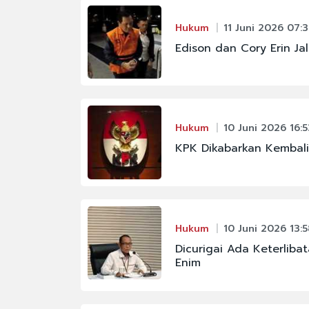
#BPJS KESEHATAN
#CHELSEA
Hukum
11 Juni 2026 07:
Edison dan Cory Erin Ja
#FENOMENA ASTRON
#IKM
#PBNU
#SENPI
Hukum
10 Juni 2026 16:5
KPK Dikabarkan Kembal
#KABINET BAYANGA
Hukum
10 Juni 2026 13:5
Dicurigai Ada Keterlib
Enim