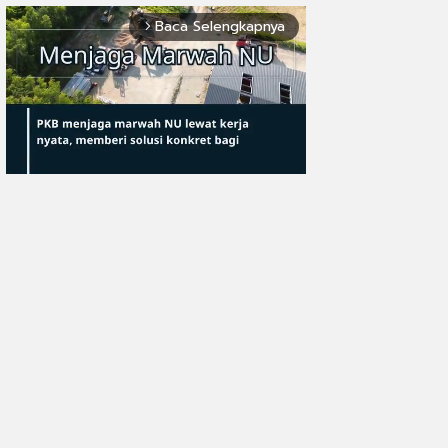
Baca Selengkapnya
arrow_forward_ios
Mute