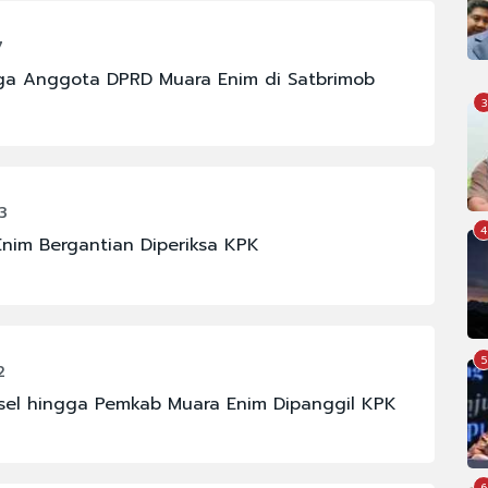
7
ga Anggota DPRD Muara Enim di Satbrimob
3
3
4
nim Bergantian Diperiksa KPK
5
2
msel hingga Pemkab Muara Enim Dipanggil KPK
6