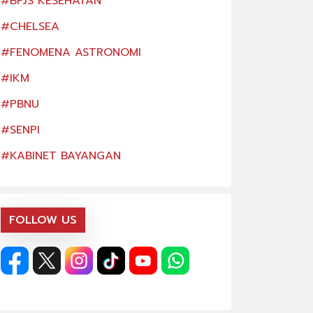
#BPJS KESEHATAN
#BPJS KESEHATA
#CHELSEA
#CHELSEA
#FENOMENA ASTRONOMI
#FENOMENA AS
#IKM
#IKM
#PBNU
#PBNU
#SENPI
#SENPI
#KABINET BAYANGAN
#KABINET BAYA
FOLLOW US