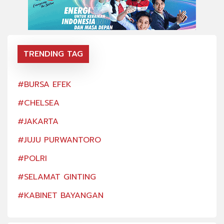
TRENDING TAG
#BURSA EFEK
#BU
#CHELSEA
#CH
#JAKARTA
#JA
#JUJU PURWANTORO
#JU
#POLRI
#PO
#SELAMAT GINTING
#SE
#KABINET BAYANGAN
#KA